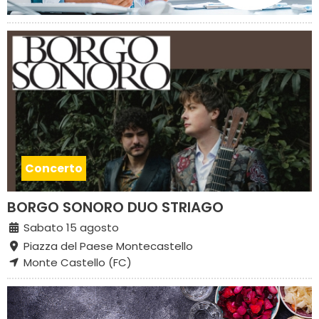
Concerto
BORGO SONORO DUO STRIAGO
Sabato 15 agosto
Piazza del Paese Montecastello
Monte Castello (FC)