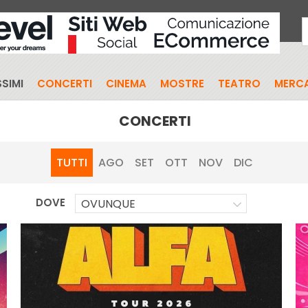
SIMI
CONCERTI
CINEMA
MOSTRE
TEATRO
MERCA
CONCERTI
TUTTI
AGO
SET
OTT
NOV
DIC
DOVE
OVUNQUE