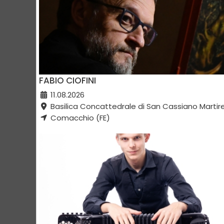
FABIO CIOFINI
11.08.2026
Basilica Concattedrale di San Cassiano Martir
Comacchio (FE)