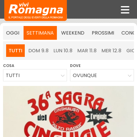
OGGI
SETTIMANA
WEEKEND
PROSSIMI
CONCE
TUTTI
DOM 9.8
LUN 10.8
MAR 11.8
MER 12.8
GIO 
COSA
DOVE
TUTTI
OVUNQUE