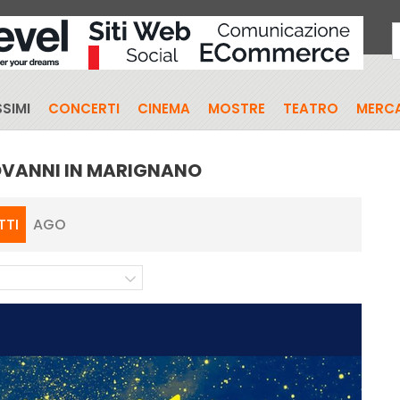
SIMI
CONCERTI
CINEMA
MOSTRE
TEATRO
MERCA
IOVANNI IN MARIGNANO
TTI
AGO