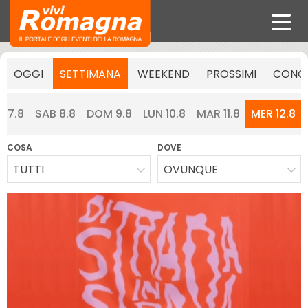
OGGI
SETTIMANA
WEEKEND
PROSSIMI
CONCE
N 7.8
SAB 8.8
DOM 9.8
LUN 10.8
MAR 11.8
MER 12.8
COSA
DOVE
TUTTI
OVUNQUE