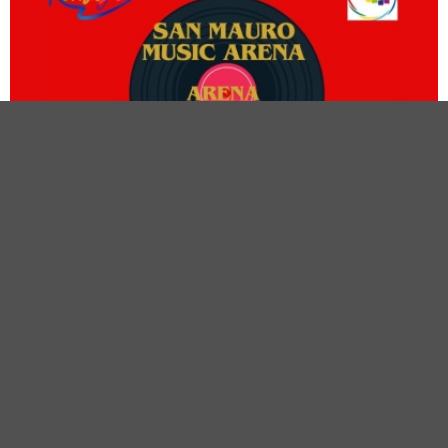
Concerto
SAN MAURO MUSIC ARENA 2026
Dal 9 giugno al 8 settembre
Arena Arcobaleno
San Mauro A Mare (FC)