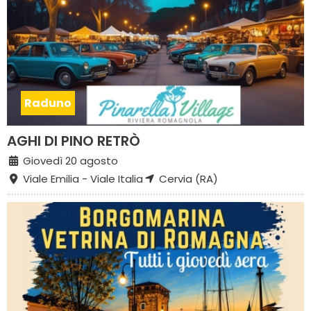
Raduno
AGHI DI PINO RETRÒ
Giovedì 20 agosto
Viale Emilia - Viale Italia
Cervia (RA)