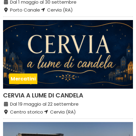
Dal 1 maggio al 30 settembre
Porto Canale
Cervia (RA)
Mercatini
CERVIA A LUME DI CANDELA
Dal 19 maggio al 22 settembre
Centro storico
Cervia (RA)