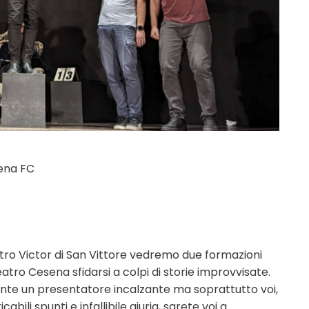
sena FC
tro Victor di San Vittore vedremo due formazioni
tro Cesena sfidarsi a colpi di storie improvvisate.
gente un presentatore incalzante ma soprattutto voi,
cabili spunti e infallibile giuria, sarete voi a