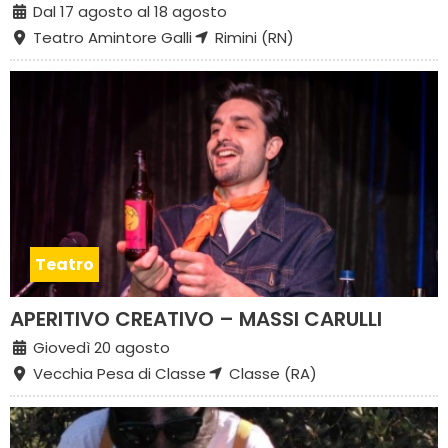
Dal 17 agosto al 18 agosto
Teatro Amintore Galli
Rimini (RN)
Teatro
APERITIVO CREATIVO – MASSI CARULLI
Giovedì 20 agosto
Vecchia Pesa di Classe
Classe (RA)