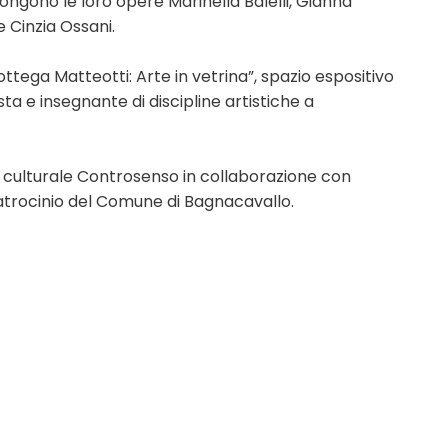
ongono le loro opere Marinella Balelli, Gianna
e Cinzia Ossani.
ottega Matteotti: Arte in vetrina”, spazio espositivo
 e insegnante di discipline artistiche a
 culturale Controsenso in collaborazione con
patrocinio del Comune di Bagnacavallo.