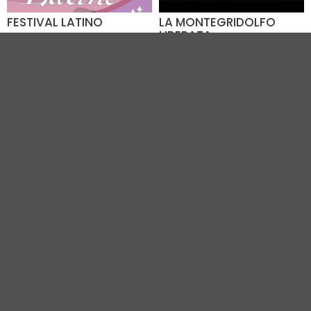
FESTIVAL LATINO
LA MONTEGRIDOLFO
LIBERATA
Dal 07.08 al 09.08
Dal 07.08 al 09.08
Viale Italia (RA)
Montegridolfo e dintorni
immediati (RN)
VEDI TUTTI GLI EVENTI IN CITTÀ
Vivi Romagna Eventi
|
Gruppo VR
|
Contatti
Elevel Srl
| P.IVA C.F. 02422490397 | Cap. Soc. € 30.000 i.v.
Privacy Policy
-
Cookie Policy
-
Modifica preferenza cookie
Web Design Elevel