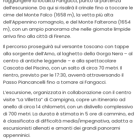
raggiungere la località Fangacci, punto di partenza
dell’escursione. Da qui si risalirà il crinale fino a toccare le
cime del Monte Falco (1658 m), la vetta più alta
dell’Appennino romagnolo, e del Monte Falterona (1654
m), con un ampio panorama che nelle giornate limpide
arriva fino alla città di Firenze.
Il percorso proseguirà sul versante toscano con tappe
alla sorgente dell’Arno, al laghetto della Gorga Nera – al
centro di antiche leggende – e alla spettacolare
Cascata del Piscino, con un salto di circa 70 metri. Il
rientro, previsto per le 17:30, avverrà attraversando il
Passo Piancancelli fino a tornare ai Fangacci.
L’escursione, organizzata in collaborazione con il centro
visite “La Villetta” di Campigna, copre un itinerario ad
anello di circa 14 chilometri, con un dislivello complessivo
di 700 metri. La durata è stimata in 5 ore di cammino, ed
è classificata di difficoltà media/impegnativa, adatta a
escursionisti allenati e amanti dei grandi panorami
appenninici.