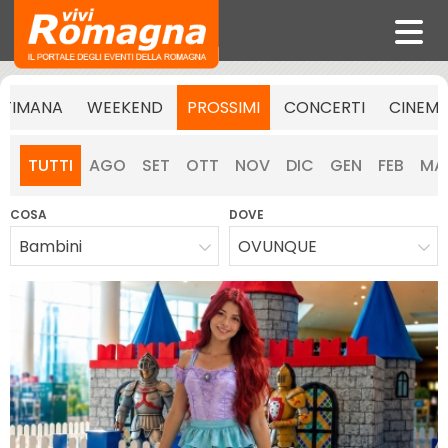
TTIMANA
WEEKEND
PROSSIMI
CONCERTI
CINEM
TUTTI
AGO
SET
OTT
NOV
DIC
GEN
FEB
MA
COSA
DOVE
Bambini
OVUNQUE