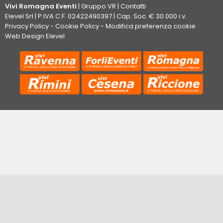
Vivi Romagna Eventi
|
Gruppo VR
|
Contatti
Elevel Srl
| P.IVA C.F. 02422490397 | Cap. Soc. € 30.000 i.v.
Privacy Policy
-
Cookie Policy
-
Modifica preferenza cookie
Web Design Elevel