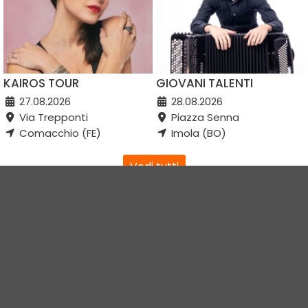
KAIROS TOUR
GIOVANI TALENTI
27.08.2026
28.08.2026
Via Trepponti
Piazza Senna
Comacchio (FE)
Imola (BO)
Vedi tutti
Vivi Romagna Eventi
|
Gruppo VR
|
Contatti
Elevel Srl
| P.IVA C.F. 02422490397 | Cap. Soc. € 30.000 i.v.
Privacy Policy
-
Cookie Policy
-
Modifica preferenza cookie
Web Design Elevel