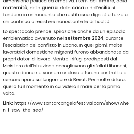
dimensione politica ed emotiva. I temi dell'
amore
, della
maternità
, della
guerra
, della
casa
e dell'
esilio
si
fondono in un racconto che restituisce dignità e forza a
chi continua a resistere nonostante le difficoltà.
Lo spettacolo prende ispirazione anche da un episodio
emblematico avvenuto nel
settembre 2024
, durante
l'escalation del conflitto in Libano. In quei giorni, molte
lavoratrici domestiche migranti furono abbandonate dai
propri datori di lavoro. Mentre i rifugi predisposti dal
Ministero dell'Istruzione accoglievano gli sfollati libanesi,
queste donne ne vennero escluse e furono costrette a
cercare riparo sul lungomare di Beirut. Per molte di loro,
quello fu il momento in cui videro il mare per la prima
volta.
Link:
https://www.santarcangelofestival.com/show/whe
n-i-saw-the-sea/