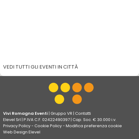
VEDI TUTTI GLI EVENTI IN CITTÀ
Vivi Romagna Eventi
|
Gruppo VR
|
Contatti
Elevel Srl
| P.IVA C.F. 02422490397 | Cap. Soc. € 30.000 i.v.
Privacy Policy
-
Cookie Policy
-
Modifica preferenza cookie
Web Design Elevel