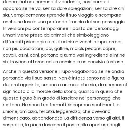
denominatore comune: il viandante, così come è
apparso se ne va, senza dare spiegazioni, senza dire chi
sia. Semplicemente riprende il suo viaggio e scompare
anche se lascia una profonda traccia del suo passaggio.
In versioni più contemporanee il posto dei personaggi
umani viene preso da animali che simboleggiano
differenti psicologie e attitudini: un vecchio lupo, ormai
non più cacciatore, poi, galline, maiali, pecore, capre,
cavalli, asini, cani, portano a turno vari ingredienti e infine
si ritrovano attorno ad un camino in un convivio festoso.
Anche in questa versione il lupo vagabondo se ne andrà
portando via il suo sasso. Non è infatti tanto nella figura
del protagonista, umano o animale che sia, da ricercare il
significato o la morale della storia, quanto in quello che
questa figura è in grado di lasciare nei personaggi che
restano. Ne sono trasformati, riscoprono sentimenti di
unione, amicizia, felicità, leggerezza, che avevano
dimenticato, abbandonato. La diffidenza verso gli altri, il
sospetto, la paura lasciano il posto alla apertura degli