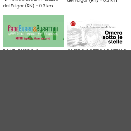
del Fulgor (RN) - 0.3 km
del Fulgor (RN) - 0.3 km
PANE, BURRO &
OMERO SOTTO LE STELLE.
BURATTINI - RIMINI
UN CICLO DI INCONTRI
TRA MITO, EMOZIONI E
26.08.2026
ATTUALITÀ
Lapidario - Museo della
19.08.2026
Città (RN) - 0.4 km
Museo della Città Luigi
Tonini (RN) - 0.4 km
VEDI TUTTI GLI EVENTI IN CITTÀ