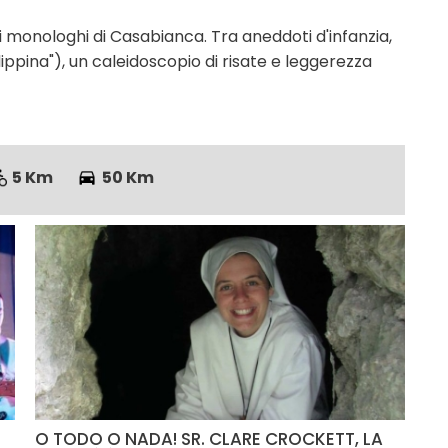
ri monologhi di Casabianca. Tra aneddoti d'infanzia,
lippina"), un caleidoscopio di risate e leggerezza
5 Km
50 Km
O TODO O NADA! SR. CLARE CROCKETT, LA