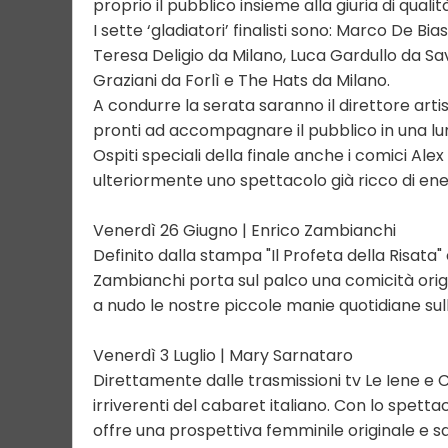
proprio il pubblico insieme alla giuria di qualit
I sette ‘gladiatori’ finalisti sono: Marco De B
Teresa Deligio da Milano, Luca Gardullo da S
Graziani da Forlì e The Hats da Milano.
A condurre la serata saranno il direttore art
pronti ad accompagnare il pubblico in una l
Ospiti speciali della finale anche i comici Al
ulteriormente uno spettacolo già ricco di ene
Venerdì 26 Giugno | Enrico Zambianchi
Definito dalla stampa "Il Profeta della Risata
Zambianchi porta sul palco una comicità orig
a nudo le nostre piccole manie quotidiane sul
Venerdì 3 Luglio | Mary Sarnataro
Direttamente dalle trasmissioni tv Le Iene e C
irriverenti del cabaret italiano. Con lo spett
offre una prospettiva femminile originale e 