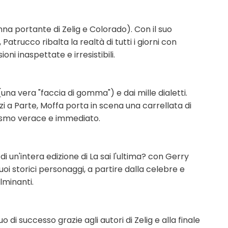
nna portante di Zelig e Colorado). Con il suo
atrucco ribalta la realtà di tutti i giorni con
ni inaspettate e irresistibili.
una vera "faccia di gomma") e dai mille dialetti.
rzi a Parte, Moffa porta in scena una carrellata di
rismo verace e immediato.
di un'intera edizione di La sai l'ultima? con Gerry
uoi storici personaggi, a partire dalla celebre e
lminanti.
o di successo grazie agli autori di Zelig e alla finale