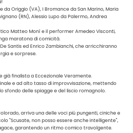
à!
iase da Origgio (VA), I Bromance da San Marino, Maria
avignano (RN), Alessio Lupo da Palermo, Andrea
istico Matteo Monì e il performer Amedeo Visconti,
unga maratona di comicità.
ex De Santis ed Enrico Zambianchi, che arricchiranno
rgia e sorprese.
" e già finalista a Eccezionale Veramente.
inale e ad alto tasso di improvvisazione, mettendo
lo sfondo delle spiagge e del liscio romagnolo.
olorado, arriva una delle voci più pungenti, ciniche e
acolo "Scusate, non posso essere anche intelligente",
sagace, garantendo un ritmo comico travolgente.