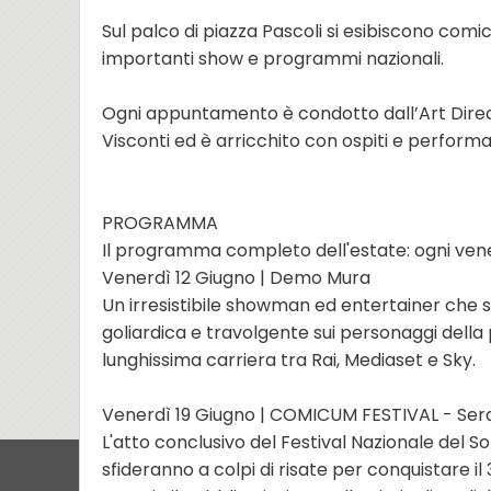
Sul palco di piazza Pascoli si esibiscono comici
importanti show e programmi nazionali.
Ogni appuntamento è condotto dall’Art Di
Visconti ed è arricchito con ospiti e performa
PROGRAMMA
Il programma completo dell'estate: ogni vener
Venerdì 12 Giugno | Demo Mura
Un irresistibile showman ed entertainer che s
goliardica e travolgente sui personaggi della p
lunghissima carriera tra Rai, Mediaset e Sky.
Venerdì 19 Giugno | COMICUM FESTIVAL - Ser
L'atto conclusivo del Festival Nazionale del Sorr
sfideranno a colpi di risate per conquistare i