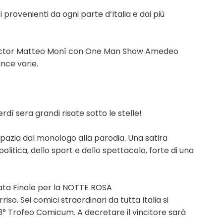
 provenienti da ogni parte d‘Italia e dai più
rector Matteo Monì con One Man Show Amedeo
nce varie.
dì sera grandi risate sotto le stelle!
pazia dal monologo alla parodia. Una satira
olitica, dello sport e dello spettacolo, forte di una
ata Finale per la NOTTE ROSA
iso. Sei comici straordinari da tutta Italia si
l 3° Trofeo Comicum. A decretare il vincitore sarà