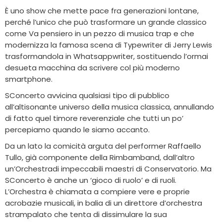
È uno show che mette pace fra generazioni lontane,
perché l’unico che può trasformare un grande classico
come Va pensiero in un pezzo di musica trap e che
modernizza la famosa scena di Typewriter di Jerry Lewis
trasformandola in Whatsappwriter, sostituendo l’ormai
desueta macchina da scrivere col più moderno
smartphone.
SConcerto avvicina qualsiasi tipo di pubblico
all’altisonante universo della musica classica, annullando
di fatto quel timore reverenziale che tutti un po’
percepiamo quando le siamo accanto.
Da un lato la comicità arguta del performer Raffaello
Tullo, già componente della Rimbamband, dall’altro
un’Orchestradi impeccabili maestri di Conservatorio. Ma
SConcerto è anche un ‘gioco di ruolo’ e di ruoli.
L’Orchestra è chiamata a compiere vere e proprie
acrobazie musicali, in balia di un direttore d’orchestra
strampalato che tenta di dissimulare la sua