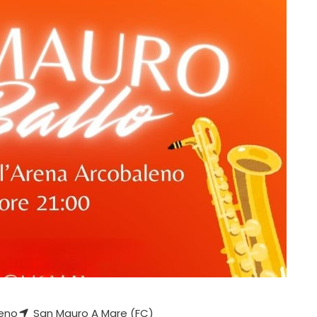
eno
San Mauro A Mare (FC)