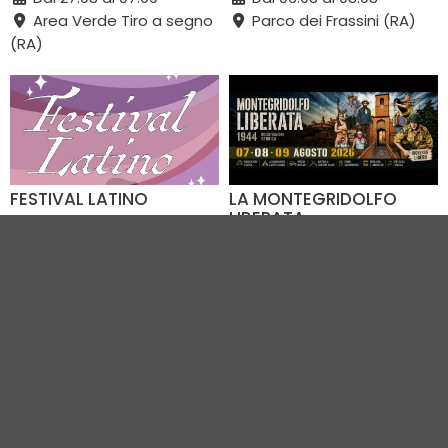
Area Verde Tiro a segno
Parco dei Frassini (RA)
(RA)
FESTIVAL LATINO
LA MONTEGRIDOLFO
LIBERATA
Dal 07.08 al 09.08
Dal 07.08 al 09.08
Viale Italia (RA)
Montegridolfo e dintorni
immediati (RN)
VEDI TUTTI GLI EVENTI IN CITTÀ