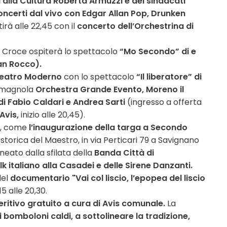
 alla Cultura Roberta Armuzzi e dei sindacati
oncerti dal vivo con Edgar Allan Pop, Drunken
tirà alle 22,45 con il
concerto dell’Orchestrina di
ta Croce ospiterà lo spettacolo
“Mo Secondo” di e
an Rocco).
eatro Moderno
con lo
spettacolo
“Il liberatore” di
 romagnola
Orchestra Grande Evento, Moreno il
i Fabio Caldari e Andrea Sarti
(ingresso a offerta
Avis,
inizio alle 20,45).
, come
l’inaugurazione della targa a Secondo
storica del Maestro, in via Perticari 79 a Savignano
neato dalla sfilata della
Banda Città di
lk italiano alla Casadei e delle S
irene Danzanti.
del
documentario "Vai col liscio, l’epopea del liscio
 alle 20,30.
eritivo gratuito a cura di Avis comunale.
La
i bomboloni caldi, a sottolineare la tradizione,