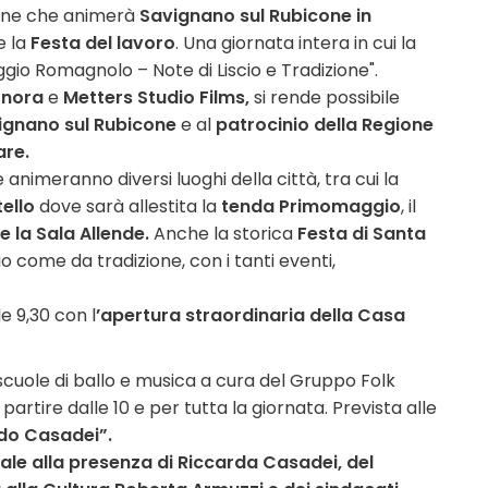
ione che animerà
Savignano sul Rubicone in
e la
Festa del lavoro
. Una giornata intera in cui la
gio Romagnolo – Note di Liscio e Tradizione".
onora
e
Metters Studio Films,
si rende possibile
gnano sul Rubicone
e
al
patrocinio dell
a Regione
are.
imeranno diversi luoghi della città, tra cui la
ello
dove sarà allestita la
tenda Primomaggio
, il
 la Sala Allende.
Anche la storica
Festa di Santa
gio come da tradizione, con i tanti even
ti
,
e 9,30 con l
’apertura straordinaria della Casa
i scuole di ballo e musica
a cura del Gruppo Folk
partire dalle 10 e per tutta la giornata. Prevista alle
do Casadei”.
nale alla presenza di Riccarda Casadei, del