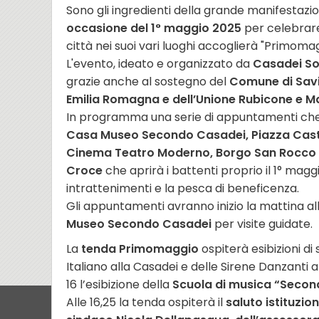
Sono gli ingredienti della grande manifestaz
occasione del
1° maggio 2025
per celebrar
città nei su
o
i
vari luoghi accoglierà "Primomag
L'evento, ideato e organizzato
da
Casadei S
grazie anche al sostegno del
Comune di Savi
Emilia Romagna e dell’Unione Rubicone e M
In programma una serie di appuntamenti che an
Casa Museo Secondo Casadei, Piazza Cast
Cinema Teatro Moderno, Borgo San Rocco e
Croce
che aprirà i battenti proprio il 1° mag
int
rattenimenti e la pesca di beneficenza.
Gli appuntamenti avranno inizio la mattina all
Museo
Secondo Casadei
per visite guidate.
La
tenda Primomaggio
ospiterà
esibizioni d
Italiano alla Casadei e delle Sirene Danzanti a 
16 l’esibizione della
Scuola di musica “Secon
Alle 16,25 la tenda ospiterà il
saluto istituzio