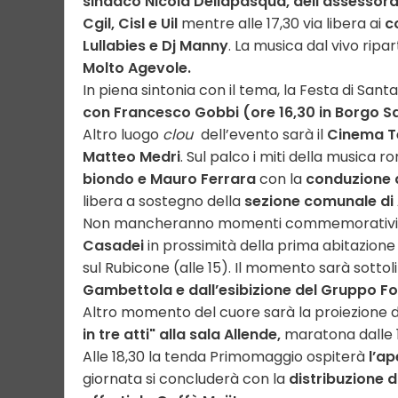
sindaco Nicola Dellapasqua, dell’assessora
Cgil, Cisl e Uil
mentre alle 17,30 via libera ai
c
Lullabies e Dj Manny
. La musica dal vivo ripar
Molto Agevole.
In piena sintonia con il tema, la Festa di San
con Francesco Gobbi (ore 16,30 in Borgo S
Altro luogo
clou
dell’evento sarà il
Cinema T
Matteo Medri
. Sul palco i miti della musica
biondo e Mauro Ferrara
con la
conduzione d
libera a sostegno della
sezione comunale di 
Non mancheranno momenti commemorativi
Casadei
in prossimità della prima abitazione 
sul Rubicone (alle 15). Il momento sarà sottoli
Gambettola e dall’esibizione del Gruppo
Fo
Altro momento del cuore sarà la proiezione 
in tre atti" alla sala Allende,
maratona dalle 15
Alle 18,30 la tenda Primomaggio ospiterà
l’ap
giornata si concluderà con la
distribuzione d