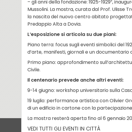
– gli anni della fondazione: 1925-1929”, inaugu
Mussolini. La mostra, curata dal Prof. Ulisse 
la nascita del nuovo centro abitato progett
Predappio Alta a Dovia.
L’esposizione si articola su due piani:
Piano terra: focus sugli eventi simbolici del 1
d’arte, manifesti, giornali e un documentario d
Primo piano: approfondimento sull’architettur
Civile.
Il centenario prevede anche altri eventi:
9-14 giugno: workshop universitario sulla Casa
19 luglio: performance artistica con Olivier G
di un edificio in cartone con la partecipazion
La mostra resterà aperta fino al 6 gennaio 202
VEDI TUTTI GLI EVENTI IN CITTÀ