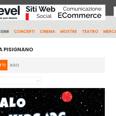
SIMI
CONCERTI
CINEMA
MOSTRE
TEATRO
MERCA
 A PISIGNANO
TTI
AGO