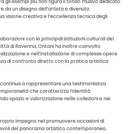
ra gli esempi più noti figura il tondo musivo dedicato
re da un disegno dell’artista e divenuto
a visione creativa e l’eccellenza tecnica degli
borazioni con le principali istituzioni culturali del
 Città di Ravenna, Ontani ha inoltre coinvolto
ealizzazione e nell’installazione di complesse opere
a di confronto diretto con la pratica artistica
ia continua a rappresentare una testimonianza
temporaneità che caratterizza l’identità
do spazio e valorizzazione nelle collezioni e nei
 proprio impegno nel promuovere occasioni di
torevoli del panorama artistico contemporaneo,