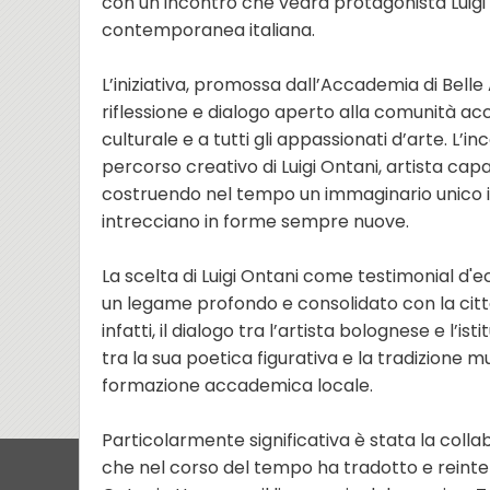
con un incontro che vedrà protagonista Luigi 
contemporanea italiana.
L’iniziativa, promossa dall’Accademia di Bell
riflessione e dialogo aperto alla comunità acc
culturale e a tutti gli appassionati d’arte. L’i
percorso creativo di Luigi Ontani, artista capa
costruendo nel tempo un immaginario unico in c
intrecciano in forme sempre nuove.
La scelta di Luigi Ontani come testimonial 
un legame profondo e consolidato con la citt
infatti, il dialogo tra l’artista bolognese e l’i
tra la sua poetica figurativa e la tradizione mu
formazione accademica locale.
Particolarmente significativa è stata la coll
che nel corso del tempo ha tradotto e reint