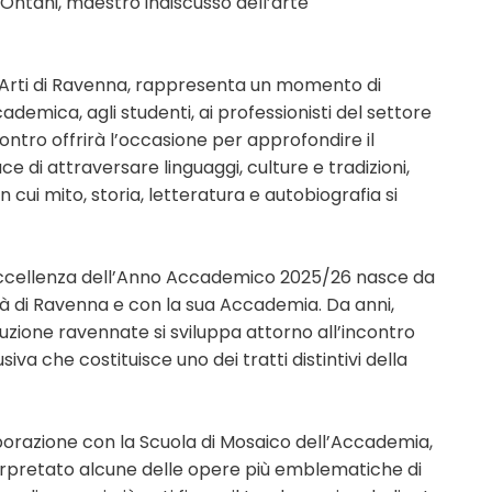
Ontani, maestro indiscusso dell’arte
e Arti di Ravenna, rappresenta un momento di
ademica, agli studenti, ai professionisti del settore
ncontro offrirà l’occasione per approfondire il
ce di attraversare linguaggi, culture e tradizioni,
ui mito, storia, letteratura e autobiografia si
d'eccellenza dell’Anno Accademico 2025/26 nasce da
à di Ravenna e con la sua Accademia. Da anni,
stituzione ravennate si sviluppa attorno all’incontro
siva che costituisce uno dei tratti distintivi della
aborazione con la Scuola di Mosaico dell’Accademia,
erpretato alcune delle opere più emblematiche di