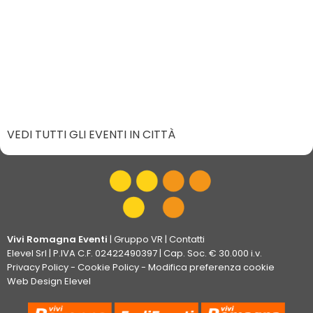
VEDI TUTTI GLI EVENTI IN CITTÀ
Vivi Romagna Eventi
|
Gruppo VR
|
Contatti
Elevel Srl
| P.IVA C.F. 02422490397 | Cap. Soc. € 30.000 i.v.
Privacy Policy
-
Cookie Policy
-
Modifica preferenza cookie
Web Design Elevel