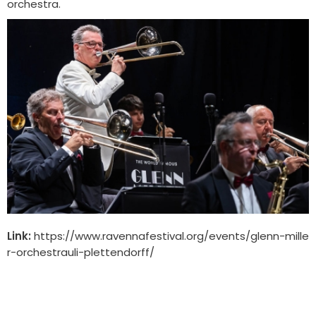
orchestra.
Link:
https://www.ravennafestival.org/events/glenn-mille
r-orchestrauli-plettendorff/