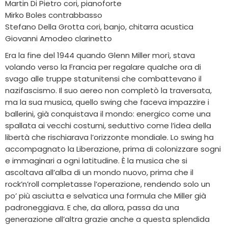
Martin Di Pietro cori, pianoforte
Mirko Boles contrabbasso
Stefano Della Grotta cori, banjo, chitarra acustica
Giovanni Amodeo clarinetto
Era la fine del 1944 quando Glenn Miller morì, stava
volando verso la Francia per regalare qualche ora di
svago alle truppe statunitensi che combattevano il
nazifascismo. Il suo aereo non completò la traversata,
ma la sua musica, quello swing che faceva impazzire i
ballerini, già conquistava il mondo: energico come una
spallata ai vecchi costumi, seduttivo come l’idea della
libertà che rischiarava l’orizzonte mondiale. Lo swing ha
accompagnato la Liberazione, prima di colonizzare sogni
e immaginari a ogni latitudine. È la musica che si
ascoltava all’alba di un mondo nuovo, prima che il
rock’n’roll completasse l’operazione, rendendo solo un
po’ più asciutta e selvatica una formula che Miller già
padroneggiava. E che, da allora, passa da una
generazione all’altra grazie anche a questa splendida