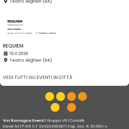
Teatro Alighieri (RA)
REQUIEM
15.11.2026
Teatro Alighieri (RA)
VEDI TUTTI GLI EVENTI IN CITTÀ
Vivi Romagna Eventi
|
Gruppo VR
|
Contatti
Elevel Srl
| P.IVA C.F. 02422490397 | Cap. Soc. € 30.000 i.v.