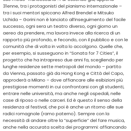
31enne, tra i protagonisti del pianismo internazionale –
tra i suoi mentori spiccano Alfred Brendel e Mitsuko
Uchida – Gorini non è lanciato all’inseguimento del facile
successo, ogni sera un teatro diverso, ogni giorno un
aereo da prendere, ma lavora invece alla ricerca di un
rapporto più profondo, e fecondo, con il pubblico e con le
comunità che di volta in volta lo accolgono. Quelle che,
per esempio, si susseguono in “Sonata for 7 Cities”, il
progetto che ha intrapreso due anni fa, scegliendo per
lunghe residenze sette metropoli del mondo – partito
da Vienna, passato già da Hong Kong e Città del Capo,
approderà a Milano – dove affiancare alle esibizioni più
prestigiose momenti in cui confrontarsi con gli studenti,
entrare nelle università, ma anche negli ospedali, nelle
case di riposo o nelle carceri. Ed è questo il senso della
residenza al festival, che poi è anche un ritorno alle sue
radici romagnole (ramo paterno). Sempre con la
necessità di andare oltre la “superficie” del fare musica,
anche nella accurata scelta dei programmi: affiancando