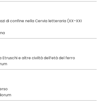
azi di confine nella Cervia letteraria (XX–XXI
gna
 Etruschi e altre civiltà dell’età del ferro
orum
verso
diorum