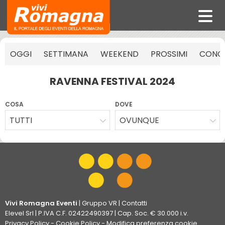
OGGI
SETTIMANA
WEEKEND
PROSSIMI
CONCE
RAVENNA FESTIVAL 2024
COSA
DOVE
TUTTI
OVUNQUE
Vivi Romagna Eventi
|
Gruppo VR
|
Contatti
Elevel Srl
| P.IVA C.F. 02422490397 | Cap. Soc. € 30.000 i.v.
Privacy Policy
-
Cookie Policy
-
Modifica preferenza cookie