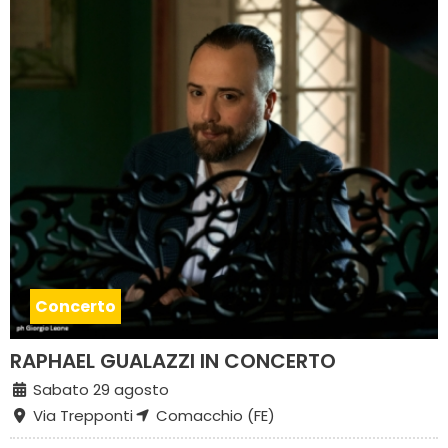
Concerto
RAPHAEL GUALAZZI IN CONCERTO
Sabato 29 agosto
Via Trepponti
Comacchio (FE)