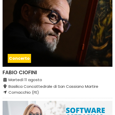
Concerto
FABIO CIOFINI
Martedì 11 agosto
Basilica Concattedrale di San Cassiano Martire
Comacchio (FE)