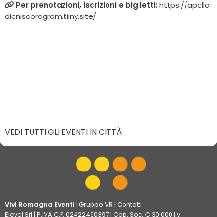
Per prenotazioni, iscrizioni e biglietti:
https://apollo
dionisoprogram.tiiny.site/
VEDI TUTTI GLI EVENTI IN CITTÀ
Vivi Romagna Eventi
|
Gruppo VR
|
Contatti
Elevel Srl
| P.IVA C.F. 02422490397 | Cap. Soc. € 30.000 i.v.