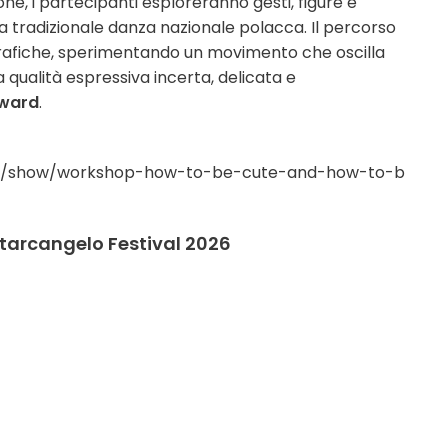
e, i partecipanti esploreranno gesti, figure e
 la tradizionale danza nazionale polacca. Il percorso
grafiche, sperimentando un movimento che oscilla
a qualità espressiva incerta, delicata e
ward
.
com/show/workshop-how-to-be-cute-and-how-to-b
ntarcangelo Festival 2026