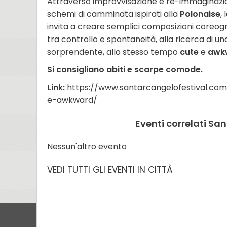
Attraverso improvvisazione e re-immaginazion
schemi di camminata ispirati alla
Polonaise
,
invita a creare semplici composizioni coreo
tra controllo e spontaneità, alla ricerca di un
sorprendente, allo stesso tempo
cute
e
awk
Si consigliano abiti e scarpe comode.
Link:
https://www.santarcangelofestival.
e-awkward/
Eventi correlati Sa
Nessun'altro evento
VEDI TUTTI GLI EVENTI IN CITTÀ