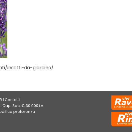
ti/insetti-da-giardino/
R
|
Contatti
| Cap. Soc. € 30.000 i.v.
difica preferenza