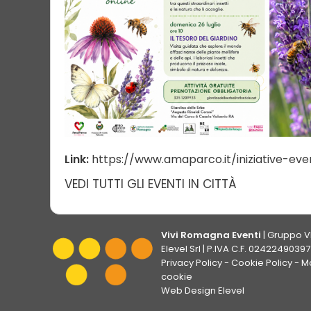
Link:
https://www.amaparco.it/iniziative-even
VEDI TUTTI GLI EVENTI IN CITTÀ
Vivi Romagna Eventi
|
Gruppo V
Elevel Srl
| P.IVA C.F. 02422490397 
Privacy Policy
-
Cookie Policy
-
Mo
cookie
Web Design Elevel