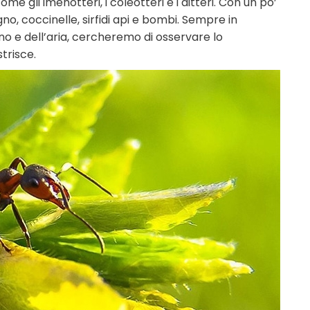
me gli imenotteri, i coleotteri e i ditteri. Con un po’
no, coccinelle, sirfidi api e bombi. Sempre in
eno e dell’aria, cercheremo di osservare lo
strisce.