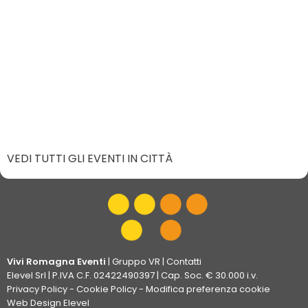
VEDI TUTTI GLI EVENTI IN CITTÀ
Vivi Romagna Eventi
|
Gruppo VR
|
Contatti
Elevel Srl
| P.IVA C.F. 02422490397 | Cap. Soc. € 30.000 i.v.
Privacy Policy
-
Cookie Policy
-
Modifica preferenza cookie
Web Design Elevel