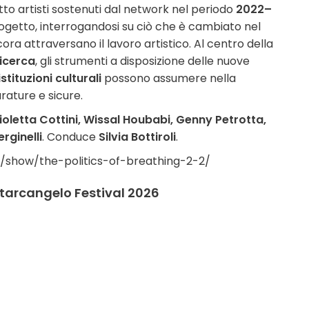
 otto artisti sostenuti dal network nel periodo
2022–
progetto, interrogandosi su ciò che è cambiato nel
cora attraversano il lavoro artistico. Al centro della
ricerca
, gli strumenti a disposizione delle nuove
istituzioni culturali
possono assumere nella
urature e sicure.
ioletta Cottini, Wissal Houbabi, Genny Petrotta,
rginelli
. Conduce
Silvia Bottiroli
.
/show/the-politics-of-breathing-2-2/
ntarcangelo Festival 2026