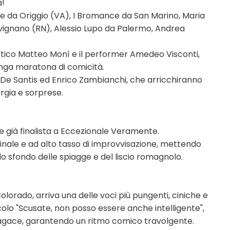
à!
iase da Origgio (VA), I Bromance da San Marino, Maria
avignano (RN), Alessio Lupo da Palermo, Andrea
istico Matteo Monì e il performer Amedeo Visconti,
unga maratona di comicità.
ex De Santis ed Enrico Zambianchi, che arricchiranno
rgia e sorprese.
" e già finalista a Eccezionale Veramente.
inale e ad alto tasso di improvvisazione, mettendo
lo sfondo delle spiagge e del liscio romagnolo.
olorado, arriva una delle voci più pungenti, ciniche e
acolo "Scusate, non posso essere anche intelligente",
sagace, garantendo un ritmo comico travolgente.