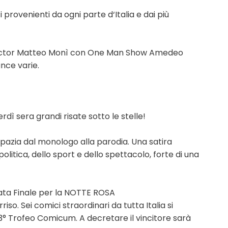
 provenienti da ogni parte d‘Italia e dai più
rector Matteo Monì con One Man Show Amedeo
nce varie.
dì sera grandi risate sotto le stelle!
pazia dal monologo alla parodia. Una satira
olitica, dello sport e dello spettacolo, forte di una
ata Finale per la NOTTE ROSA
iso. Sei comici straordinari da tutta Italia si
l 3° Trofeo Comicum. A decretare il vincitore sarà