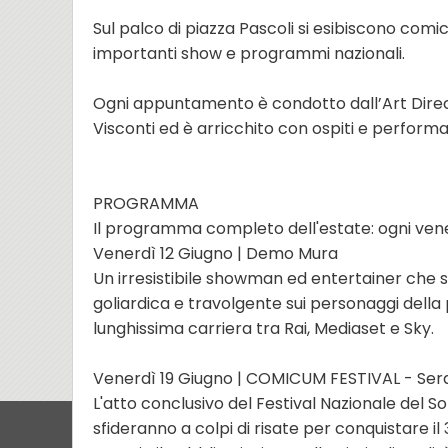
Sul palco di piazza Pascoli si esibiscono comici
importanti show e programmi nazionali.
Ogni appuntamento è condotto dall’Art Di
Visconti ed è arricchito con ospiti e performa
PROGRAMMA
Il programma completo dell'estate: ogni vener
Venerdì 12 Giugno | Demo Mura
Un irresistibile showman ed entertainer che s
goliardica e travolgente sui personaggi della p
lunghissima carriera tra Rai, Mediaset e Sky.
Venerdì 19 Giugno | COMICUM FESTIVAL - Ser
L'atto conclusivo del Festival Nazionale del Sorr
sfideranno a colpi di risate per conquistare i