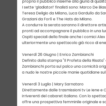
proprio il pubblico insieme alla giuria di qualit
I sette ‘gladiatori’ finalisti sono: Marco De B
Teresa Deligio da Milano, Luca Gardullo da S
Graziani da Forlì e The Hats da Milano.
A condurre la serata saranno il direttore art
pronti ad accompagnare il pubblico in una l
Ospiti speciali della finale anche i comici Al
ulteriormente uno spettacolo già ricco di ene
Venerdì 26 Giugno | Enrico Zambianchi
Definito dalla stampa "Il Profeta della Risata
Zambianchi porta sul palco una comicità orig
a nudo le nostre piccole manie quotidiane sul
Venerdì 3 Luglio | Mary Sarnataro
Direttamente dalle trasmissioni tv Le Iene e C
irriverenti del cabaret italiano. Con lo spett
offre una prospettiva femminile originale e 