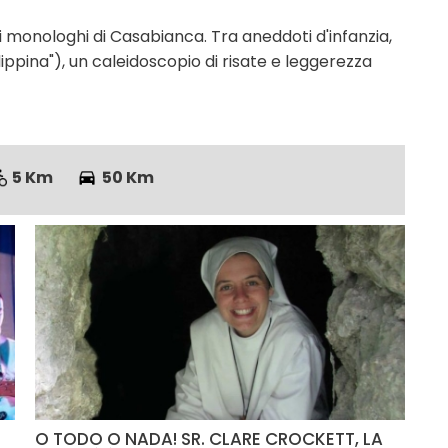
ri monologhi di Casabianca. Tra aneddoti d'infanzia,
lippina"), un caleidoscopio di risate e leggerezza
5 Km
50 Km
O TODO O NADA! SR. CLARE CROCKETT, LA