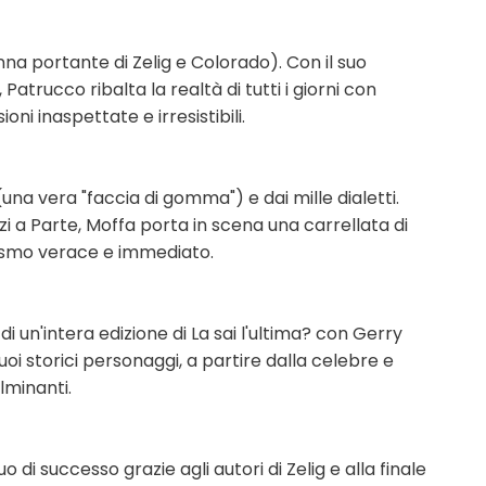
nna portante di Zelig e Colorado). Con il suo
atrucco ribalta la realtà di tutti i giorni con
ni inaspettate e irresistibili.
una vera "faccia di gomma") e dai mille dialetti.
rzi a Parte, Moffa porta in scena una carrellata di
rismo verace e immediato.
di un'intera edizione di La sai l'ultima? con Gerry
uoi storici personaggi, a partire dalla celebre e
lminanti.
o di successo grazie agli autori di Zelig e alla finale