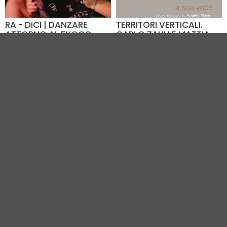
RA - DICI | DANZARE
TERRITORI VERTICALI.
ATTORNO AL FUOCO
CARLO ZAULI E MATTIA
SPENTO
VERNOCCHI CON
ANGELO MASINI
Dal 01.09 al 06.09
Dal 26.06 al 07.09
Vecchia Pesa di Classe
Villa Masini (RA) - 31.2 km
(RA) - 19.4 km
VEDI TUTTI GLI EVENTI IN CITTÀ
Vivi Romagna Eventi
|
Gruppo VR
|
Contatti
Elevel Srl
| P.IVA C.F. 02422490397 | Cap. Soc. € 30.000 i.v.
Privacy Policy
-
Cookie Policy
-
Modifica preferenza cookie
Web Design Elevel