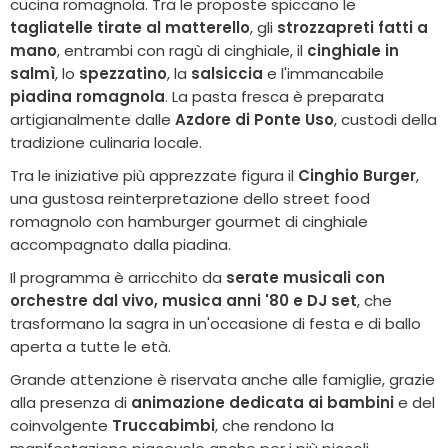
cucina romagnola. Tra le proposte spiccano le
tagliatelle tirate al matterello
, gli
strozzapreti fatti a
mano
, entrambi con ragù di cinghiale, il
cinghiale in
salmì
, lo
spezzatino
, la
salsiccia
e l'immancabile
piadina romagnola
. La pasta fresca è preparata
artigianalmente dalle
Azdore di Ponte Uso
, custodi della
tradizione culinaria locale.
Tra le iniziative più apprezzate figura il
Cinghio Burger
,
una gustosa reinterpretazione dello street food
romagnolo con hamburger gourmet di cinghiale
accompagnato dalla piadina.
Il programma è arricchito da
serate musicali con
orchestre dal vivo, musica anni '80 e DJ set
, che
trasformano la sagra in un'occasione di festa e di ballo
aperta a tutte le età.
Grande attenzione è riservata anche alle famiglie, grazie
alla presenza di
animazione dedicata ai bambini
e del
coinvolgente
Truccabimbi
, che rendono la