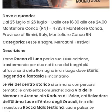
Dove e quando:
Dal 25 luglio al 26 luglio - Dalle ore 18.30 alle ore 24.00
Montefiore Conca (RN) - 47834 Montefiore Conca,
Province of Rimini, Italy, Montefiore Conca RN
Categoria:
Feste e sagre, Mercatini, Festival
Descrizione
Torna
Rocca di Luna
per la sua XXXIII edizione,
trasformando per due notti uno dei borghi più
affascinanti della Romagna in un luogo dove
storia,
leggenda e fantasia
si incontrano.
Le vie del centro storico
si animano con percorsi
tematici e ambientazioni uniche: dalla
Via delle
Mercanzie Arcane
alla
Radura di Lórien
, dal
Belvedere
dell'Ultima Luce
all'
Antro degli Oracoli
, fino alla
maestosa
Rocca Malatestiana
, cuore pulsante