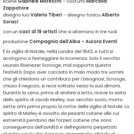
scene
Gabriele Moreschi
– costumi
Marcella
Zappatore
disegno luci
Valerio Tiberi
– disegno fonico
Alberto
Soraci
con un
cast di 19 artisti
che si alternano in tre ruoli
produzione
Compagnia dell’Alba – Aurora Eventi
È la vigilia di Natale, nella Londra del 1843, e tutti si
accingono a festeggiare la ricorrenza. Solo il vecchio
usuraio Ebenezer Scrooge, mal sopporta questa
festività. Dopo aver cacciato in malo modo tre uomini
che gli chiedono un contributo per i bisognosi, Scrooge,
chiuso il negozio, si reca solitario verso la sua dimora.
Durante la cena, prima di andare a letto, riceve la visita
dello spirito di Jacob Marley, suo vecchio socio, morto
sette anni prima proprio la notte della vigilia di Natale. Lo
spirito di Marley è avvolto da pesanti catene alle cui
estremità pendono dei forzieri: catene che sono
conseguenza dell’avidità e dell’egoismo perpetrati
mentre era in vita. Scrooge, spaventato, chiede al