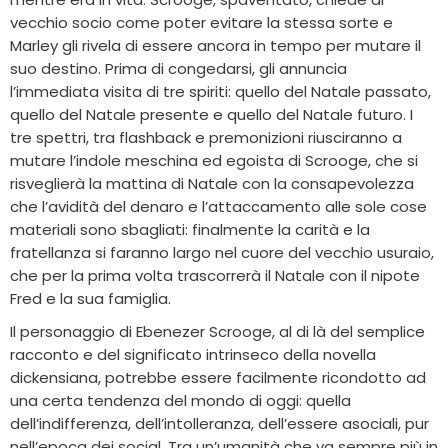
vecchio socio come poter evitare la stessa sorte e
Marley gli rivela di essere ancora in tempo per mutare il
suo destino. Prima di congedarsi, gli annuncia
l’immediata visita di tre spiriti: quello del Natale passato,
quello del Natale presente e quello del Natale futuro. I
tre spettri, tra flashback e premonizioni riusciranno a
mutare l’indole meschina ed egoista di Scrooge, che si
risveglierà la mattina di Natale con la consapevolezza
che l’avidità del denaro e l’attaccamento alle sole cose
materiali sono sbagliati: finalmente la carità e la
fratellanza si faranno largo nel cuore del vecchio usuraio,
che per la prima volta trascorrerà il Natale con il nipote
Fred e la sua famiglia.
Il personaggio di Ebenezer Scrooge, al di là del semplice
racconto e del significato intrinseco della novella
dickensiana, potrebbe essere facilmente ricondotto ad
una certa tendenza del mondo di oggi: quella
dell’indifferenza, dell’intolleranza, dell’essere asociali, pur
nell’epoca dei social. Tra un’umanità che va sempre più in