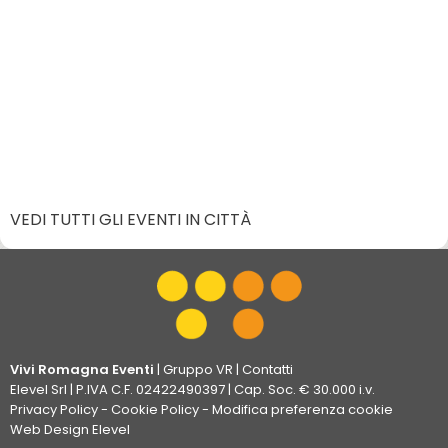
VEDI TUTTI GLI EVENTI IN CITTÀ
Vivi Romagna Eventi
|
Gruppo VR
|
Contatti
Elevel Srl
| P.IVA C.F. 02422490397 | Cap. Soc. € 30.000 i.v.
Privacy Policy
-
Cookie Policy
-
Modifica preferenza cookie
Web Design Elevel