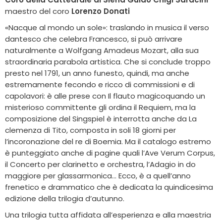
maestro del coro
Lorenzo Donati
«Nacque al mondo un sole»: traslando in musica il verso
dantesco che celebra Francesco, si può arrivare
naturalmente a Wolfgang Amadeus Mozart, alla sua
straordinaria parabola artistica. Che si conclude troppo
presto nel 1791, un anno funesto, quindi, ma anche
estremamente fecondo e ricco di commissioni e di
capolavori: è alle prese con Il flauto magicoquando un
misterioso committente gli ordina il Requiem, ma la
composizione del Singspiel è interrotta anche da La
clemenza di Tito, composta in soli 18 giorni per
l’incoronazione del re di Boemia. Ma il catalogo estremo
è punteggiato anche di pagine quali l’Ave Verum Corpus,
il Concerto per clarinetto e orchestra, l’Adagio in do
maggiore per glassarmonica… Ecco, è a quell’anno
frenetico e drammatico che è dedicata la quindicesima
edizione della trilogia d’autunno.
Una trilogia tutta affidata all’esperienza e alla maestria