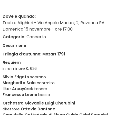
Dove e quando:
Teatro Alighieri - Via Angelo Mariani, 2, Ravenna RA
Domenica 15 novembre - ore 17:00
Categoria:
Concerto
Descrizione
Trilogia d’autunno: Mozart 1791
Requiem
in re minore K. 626
Silvia Frigato
soprano
Margherita Sala
contralto
Ilker Arcayürek
tenore
Francesco Leone
basso
Orchestra Giovanile Luigi Cherubini
direttore
Ottavio Dantone
Coro della Cattedrale di Siena Guido Chigi Saracini