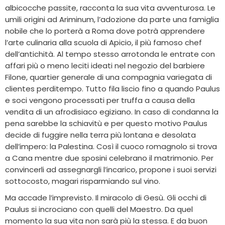
albicocche passite, racconta la sua vita avventurosa. Le
umili origini ad Ariminum, l’adozione da parte una famiglia
nobile che lo porterà a Roma dove potrà apprendere
l’arte culinaria alla scuola di Apicio, il più famoso chef
dell’antichità. Al tempo stesso arrotonda le entrate con
affari più o meno leciti ideati nel negozio del barbiere
Filone, quartier generale di una compagnia variegata di
clientes perditempo. Tutto fila liscio fino a quando Paulus
e soci vengono processati per truffa a causa della
vendita di un afrodisiaco egiziano. In caso di condanna la
pena sarebbe la schiavitù e per questo motivo Paulus
decide di fuggire nella terra più lontana e desolata
dell’impero: la Palestina. Così il cuoco romagnolo si trova
a Cana mentre due sposini celebrano il matrimonio. Per
convincerli ad assegnargli l’incarico, propone i suoi servizi
sottocosto, magari risparmiando sul vino.
Ma accade l’imprevisto. Il miracolo di Gesù. Gli occhi di
Paulus si incrociano con quelli del Maestro. Da quel
momento la sua vita non sarà più la stessa. E da buon