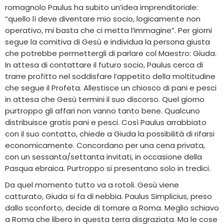
romagnolo Paulus ha subito un’idea imprenditoriale:
“quello lì deve diventare mio socio, logicamente non
operativo, mi basta che ci metta l’immagine”. Per giorni
segue la comitiva di Gesù e individua la persona giusta
che potrebbe permettergli di parlare col Maestro: Giuda.
In attesa di contattare il futuro socio, Paulus cerca di
trarre profitto nel soddisfare l’appetito della moltitudine
che segue il Profeta. Allestisce un chiosco di pani e pesci
in attesa che Gesù termini il suo discorso. Quel giorno
purtroppo gli affari non vanno tanto bene. Qualcuno
distribuisce gratis pani e pesci. Così Paulus arrabbiato
con il suo contatto, chiede a Giuda la possibilità di rifarsi
economicamente. Concordano per una cena privata,
con un sessanta/settanta invitati, in occasione della
Pasqua ebraica. Purtroppo si presentano solo in tredici.
Da quel momento tutto va a rotoli. Gesù viene
catturato, Giuda si fa di nebbia. Paulus Simplicius, preso
dallo sconforto, decide di tornare a Roma. Meglio schiavo
a Roma che libero in questa terra disgraziata. Ma le cose