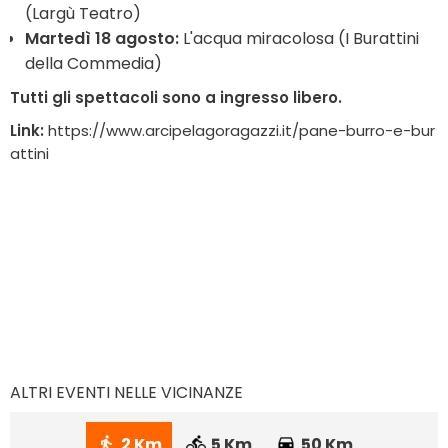
(Largù Teatro)
Martedì 18 agosto:
L'acqua miracolosa (I Burattini
della Commedia)
Tutti gli spettacoli sono a ingresso libero.
Link:
https://www.arcipelagoragazzi.it/pane-burro-e-bur
attini
ALTRI EVENTI NELLE VICINANZE
2 Km
5 Km
50 Km