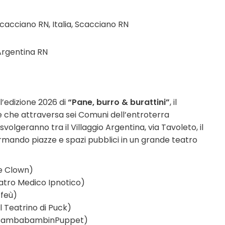
cacciano RN, Italia, Scacciano RN
 Argentina RN
’edizione 2026 di
“Pane, burro & burattini”
, il
one che attraversa sei Comuni dell’entroterra
i svolgeranno tra il Villaggio Argentina, via Tavoleto, il
rmando piazze e spazi pubblici in un grande teatro
e Clown)
eatro Medico Ipnotico)
ffeù)
l Teatrino di Puck)
 (BambabambinPuppet)