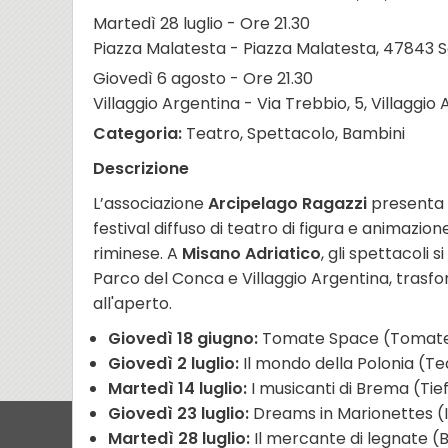
Martedì 28 luglio - Ore 21.30
Piazza Malatesta - Piazza Malatesta, 47843 S
Giovedì 6 agosto - Ore 21.30
Villaggio Argentina - Via Trebbio, 5, Villaggio
Categoria:
Teatro, Spettacolo, Bambini
Descrizione
L’associazione
Arcipelago Ragazzi
presenta l
festival diffuso di teatro di figura e animazi
riminese. A
Misano Adriatico
, gli spettacoli s
Parco del Conca e Villaggio Argentina, trasfo
all'aperto.
Giovedì 18 giugno:
Tomate Space (Tomat
Giovedì 2 luglio:
Il mondo della Polonia (T
Martedì 14 luglio:
I musicanti di Brema (Tie
Giovedì 23 luglio:
Dreams in Marionettes (I
Martedì 28 luglio:
Il mercante di legnate