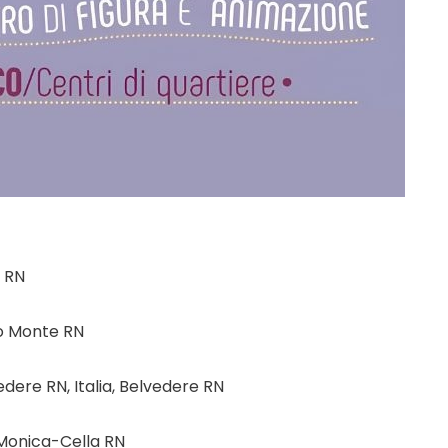
i RN
no Monte RN
dere RN, Italia, Belvedere RN
 Monica-Cella RN