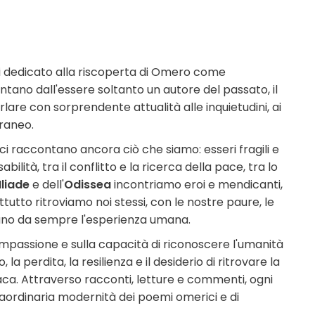
tri dedicato alla riscoperta di Omero come
ntano dall'essere soltanto un autore del passato, il
lare con sorprendente attualità alle inquietudini, ai
raneo.
ici raccontano ancora ciò che siamo: esseri fragili e
bilità, tra il conflitto e la ricerca della pace, tra lo
Iliade
e dell'
Odissea
incontriamo eroi e mendicanti,
attutto ritroviamo noi stessi, con le nostre paure, le
no da sempre l'esperienza umana.
 compassione e sulla capacità di riconoscere l'umanità
, la perdita, la resilienza e il desiderio di ritrovare la
Itaca. Attraverso racconti, letture e commenti, ogni
straordinaria modernità dei poemi omerici e di