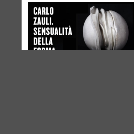
CARLO ZAULI. SENSUALITÀ DELLA FORMA
Dal 18.06 al 23.08
Fellini Museum Palazzo del Fulgor (RN) - 0.2 
VEDI TUTTI GLI EVENTI IN CITTÀ
Vivi Romagna Eventi
|
Gruppo V
Elevel Srl
| P.IVA C.F. 02422490397 