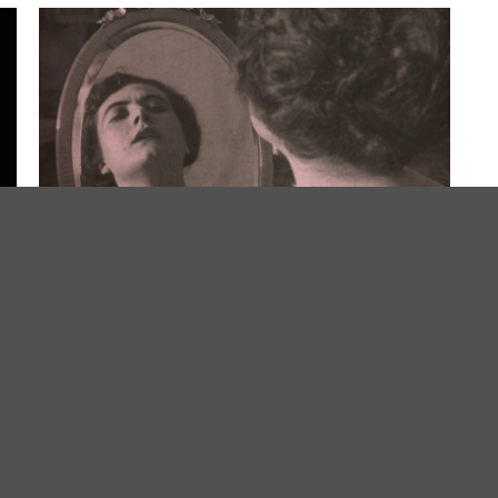
INVISIBILI. LE PIONIERE DEL CINEMA
Dal 03.07 al 30.08
km
Fellini Museum Palazzo del Fulgor (RN) - 0.2 km
R
|
Contatti
| Cap. Soc. € 30.000 i.v.