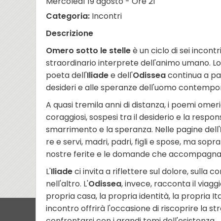
Mercoledì 19 agosto - Ore 21
Categoria:
Incontri
Descrizione
Omero sotto le stelle
è un ciclo di sei incon
straordinario interprete dell'animo umano. Lo
poeta dell'
Iliade
e dell'
Odissea
continua a par
desideri e alle speranze dell'uomo contempo
A quasi tremila anni di distanza, i poemi omer
coraggiosi, sospesi tra il desiderio e la responsa
smarrimento e la speranza. Nelle pagine dell'
re e servi, madri, padri, figli e spose, ma sopr
nostre ferite e le domande che accompagna
L'
Iliade
ci invita a riflettere sul dolore, sulla
nell'altro. L'
Odissea
, invece, racconta il viaggio
propria casa, la propria identità, la propria 
incontro offrirà l'occasione di riscoprire la 
confrontarsi con i grandi temi dell'esistenza.