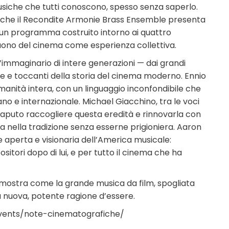
usiche che tutti conoscono, spesso senza saperlo.
 che il Recondite Armonie Brass Ensemble presenta
o: un programma costruito intorno ai quattro
 suono del cinema come esperienza collettiva.
’immaginario di intere generazioni — dai grandi
me e toccanti della storia del cinema moderno. Ennio
anità intera, con un linguaggio inconfondibile che
no e internazionale. Michael Giacchino, tra le voci
saputo raccogliere questa eredità e rinnovarla con
ta nella tradizione senza esserne prigioniera. Aaron
 aperta e visionaria dell’America musicale:
sitori dopo di lui, e per tutto il cinema che ha
mostra come la grande musica da film, spogliata
na nuova, potente ragione d’essere.
events/note-cinematografiche/