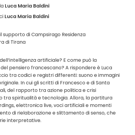
da
Luca Maria Baldini
ci
Luca Maria Baldini
l supporto di Campsirago Residenza
ra di Tirana
dell’intelligenza artificiale? E come può la
li del pensiero francescano? A rispondere è Luca
ccio tra codici e registri differenti: suono e immagini
inale. In cui gli scritti di Francesco e di Santa
ali, del rapporto tra azione politica e crisi
a spiritualità e tecnologia. Allora, la partitura
dings, elettronica live, voci artificiali e momenti
trumento di rielaborazione e slittamento di senso, che
ie interpretative.