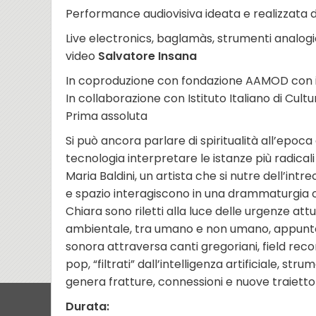
Performance audiovisiva ideata e realizzata 
Live electronics, baglamàs, strumenti analogi
video
Salvatore Insana
In coproduzione con fondazione AAMOD con i
In collaborazione con Istituto Italiano di Cultu
Prima assoluta
Si può ancora parlare di spiritualità all’epoca 
tecnologia interpretare le istanze più radica
Maria Baldini, un artista che si nutre dell’intre
e spazio interagiscono in una drammaturgia orig
Chiara sono riletti alla luce delle urgenze attu
ambientale, tra umano e non umano, appunto tr
sonora attraversa canti gregoriani, field recor
pop, “filtrati” dall’intelligenza artificiale, s
genera fratture, connessioni e nuove traiettor
Durata: